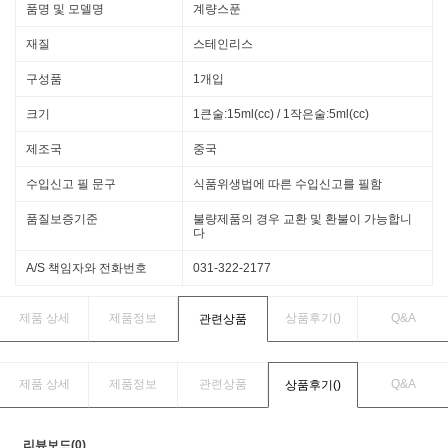
품명 및 모델명
계량스푼
재질
스테인리스
구성품
1개입
크기
1큰술:15ml(cc) / 1작은술:5ml(cc)
제조국
중국
수입신고 필 문구
식품위생법에 따른 수입신고를 필함
품질보증기준
불량제품의 경우 교환 및 환불이 가능합니
다
A/S 책임자와 전화번호
031-322-2177
제품 상세
제품정보
상품후기(
)
Q&A
관련상품
제품 상세
제품정보
관련상품
Q&A
상품후기(
)
리뷰보드(0)