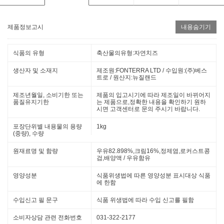
제품정보고시
내용숨기기
식품의 유형
축산물의유형:자연치즈
생산자 및 소재지
제조원:FONTERRA LTD / 수입원:(주)베스
트로 / 원산지:뉴질랜드
제조년월일, 소비기한 또는
제품의 입고시기에 따라 제조일이 바뀌어지
품질유지기한
는 제품으로,정확한 내용을 확인하기 원하
시면 고객센터로 문의 주시기 바랍니다.
포장단위별 내용물의 용량
1kg
(중량), 수량
원재료명 및 함량
우유82.898%,크림16%,정제염,로커스트콩
검,배양액 / 우유함유
영양성분
식품위생법에 따른 영양성분 표시대상 식품
에 한함
수입신고 필 문구
식품 위생법에 따라 수입 신고를 필함
소비자상담 관련 전화번호
031-322-2177