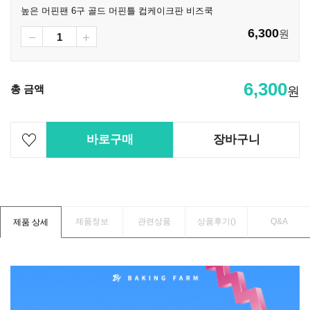
높은 머핀팬 6구 골드 머핀틀 컵케이크판 비즈쿡
6,300
원
6,300
총 금액
원
바로구매
장바구니
제품정보
관련상품
상품후기(
)
Q&A
제품 상세