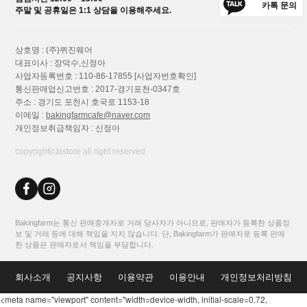
카톡 문의
주말 및 공휴일은 1:1 상담을 이용해주세요.
상호명 : (주)퀴진웨어
대표이사 : 장덕수,신정아
사업자등록번호 : 110-86-17855
[사업자번호확인]
통신판매업신고번호 : 2017-경기포천-0347호
주소 : 경기도 포천시 호국로 1153-18
이메일 :
bakingfarmcafe@naver.com
개인정보취급책임자 : 신정아
copyright⒞astore all right reserved
Bakingfarm는 통신 판매중개자로 거래 당사자가 아니므로, 판매자가 등록한 상품정
보 및 거래 등에 대해 책임을 지지 않습니다. 단, Bakingfarm가 판매자로 등록 판매
한 상품은 판매자로서 책임을 부담합니다.
회사소개
공지사항
이용약관
이용안내
개인정보처리방침
<meta name="viewport" content="width=device-width, initial-scale=0.72,