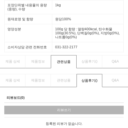
포장단위별 내용물의 용량
1kg
(중량), 수량
원재료명 및 함량
원당100%
영양성분
100g 당 함량 : 열량400kcal, 탄수화물
100g(30.5%), 단백질0g(0%), 지방0g(0%),
나트륨0g(0%)
소비자상담 관련 전화번호
031-322-2177
제품 상세
제품정보
상품후기(
)
Q&A
관련상품
제품 상세
제품정보
관련상품
Q&A
상품후기(
)
리뷰보드(0)
리뷰쓰기
등록된 리뷰가 없습니다.