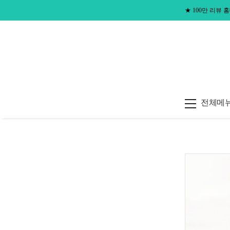
★
100만 리뷰
전체메