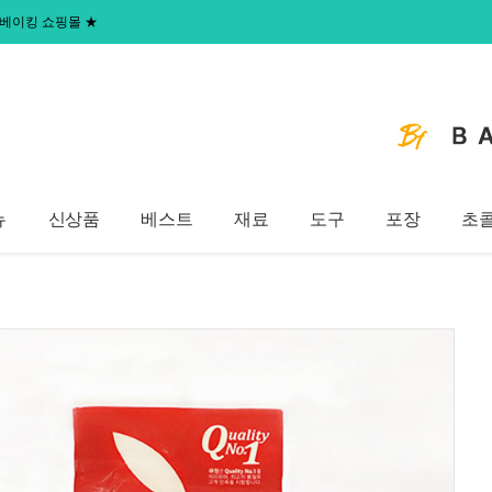
 홈베이킹 쇼핑몰
★
뉴
신상품
베스트
재료
도구
포장
초