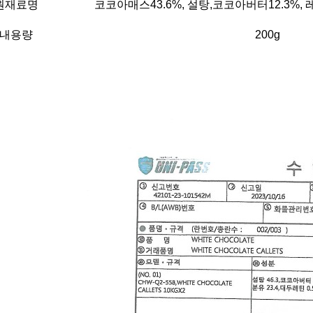
원재료명
코코아매스43.6%, 설탕,코코아버터12.3%,
내용량
200g