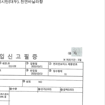
 레시틴(대두), 천연바닐라향