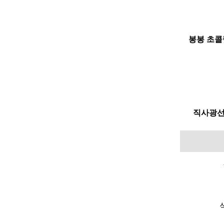
봉봉 초콜릿
직사광선