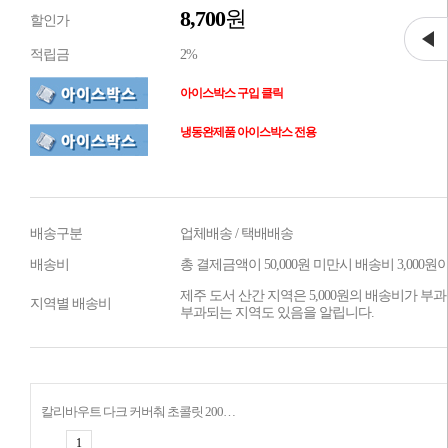
8,700
원
할인가
적립금
2%
아이스박스 구입 클릭
냉동완제품 아이스박스 전용
배송구분
업체배송 / 택배배송
배송비
총 결제금액이 50,000원 미만시 배송비 3,000
제주 도서 산간 지역은 5,000원의 배송비가 부과
지역별 배송비
부과되는 지역도 있음을 알립니다.
칼리바우트 다크 커버춰 초콜릿 200g 57.9% 소분 벨기에