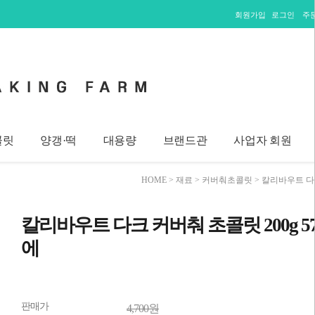
회원가입
로그인
주
콜릿
양갱·떡
대용량
브랜드관
사업자 회원
HOME
>
재료
>
커버춰초콜릿
> 칼리바우트 다크
칼리바우트 다크 커버춰 초콜릿 200g 57
에
판매가
4,700원