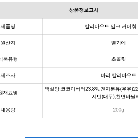
상품정보고시
제품명
칼리바우트 밀크 커버춰
원산지
벨기에
식품유형
초콜릿
제조사
바리 칼리바우트
백설탕,코코아버터23.8%,전지분유(우유)22
원재료명
시틴(대두),천연바닐
내용량
200g