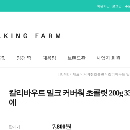
회원가입
로그인
주
콜릿
양갱·떡
대용량
브랜드관
사업자 회원
HOME
>
재료
>
커버춰초콜릿
> 칼리바우트 밀크
칼리바우트 밀크 커버춰 초콜릿 200g 33
에
7,800
원
판매가