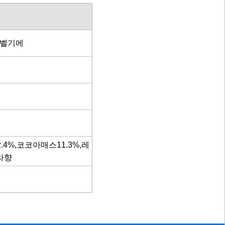
 벨기에
.4%,코코아매스11.3%,레
라향