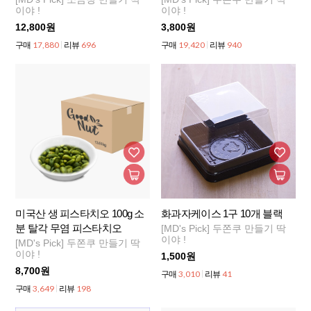
이야 !
이야 !
12,800원
3,800원
17,880
696
19,420
940
구매
리뷰
구매
리뷰
미국산 생 피스타치오 100g 소
화과자케이스 1구 10개 블랙
분 탈각 무염 피스타치오
[MD's Pick] 두쫀쿠 만들기 딱
이야 !
[MD's Pick] 두쫀쿠 만들기 딱
이야 !
1,500원
8,700원
3,010
41
구매
리뷰
3,649
198
구매
리뷰