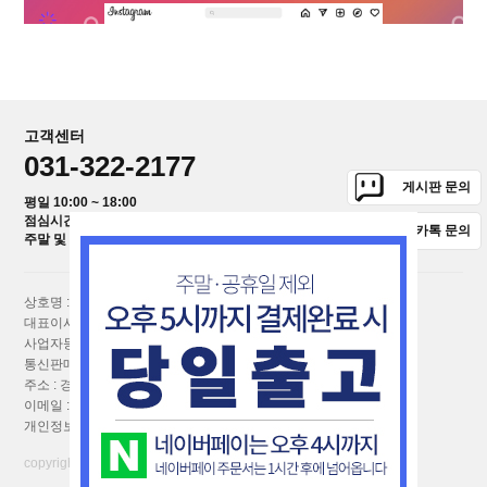
고객센터
031-322-2177
게시판 문의
평일 10:00 ~ 18:00
점심시간 12:00 ~ 13:00
카톡 문의
주말 및 공휴일은 1:1 상담을 이용해주세요.
상호명 : (주)퀴진웨어
대표이사 : 장덕수,신정아
사업자등록번호 : 110-86-17855
[사업자번호확인]
통신판매업신고번호 : 2017-경기포천-0347호
주소 : 경기도 포천시 호국로 1153-18
이메일 :
bakingfarmcafe@naver.com
개인정보취급책임자 : 신정아
copyright⒞astore all right reserved