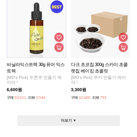
바닐라익스트랙 30g 퓨어 익스
다크 초코칩 300g 스카이 초콜
트렉
렛칩 베이킹 초콜릿
[MD's Pick] 두쫀쿠 만들기 딱
[MD's Pick] 쿠키 만들기 딱이
이야 !
야 !
6,600원
3,300원
50,311
3,543
12,605
753
구매
리뷰
구매
리뷰
더보기 ▼