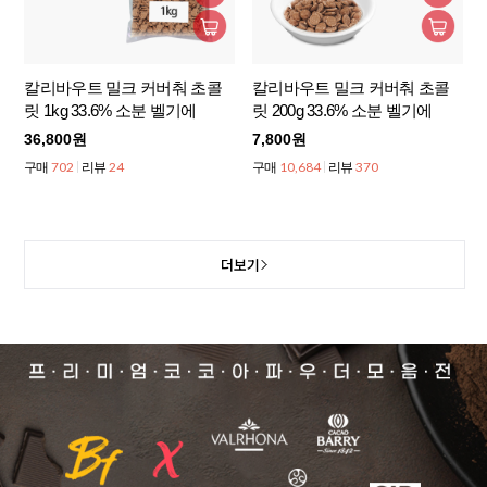
칼리바우트 밀크 커버춰 초콜
칼리바우트 밀크 커버춰 초콜
릿 1kg 33.6% 소분 벨기에
릿 200g 33.6% 소분 벨기에
36,800원
7,800원
702
24
10,684
370
구매
리뷰
구매
리뷰
더보기