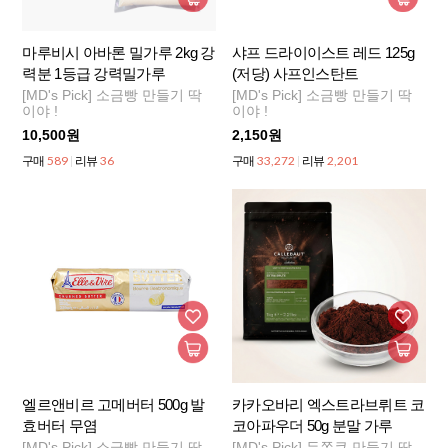
마루비시 아바론 밀가루 2kg 강
샤프 드라이이스트 레드 125g
력분 1등급 강력밀가루
(저당) 사프인스탄트
[MD's Pick] 소금빵 만들기 딱
[MD's Pick] 소금빵 만들기 딱
이야 !
이야 !
10,500원
2,150원
589
36
33,272
2,201
구매
리뷰
구매
리뷰
엘르앤비르 고메버터 500g 발
카카오바리 엑스트라브뤼트 코
효버터 무염
코아파우더 50g 분말 가루
[MD's Pick] 소금빵 만들기 딱
[MD's Pick] 두쫀쿠 만들기 딱