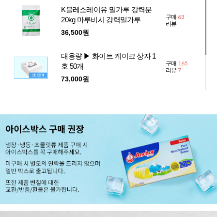
K블레소레이유 밀가루 강력분
63
구매
20kg 마루비시 강력밀가루
리뷰
36,500원
대용량 ▶ 화이트 케이크 상자 1
165
구매
호 50개
7
리뷰
73,000원
대용량 ▶ 케이크 받침 케익판
311
구매
하판 밑판 화이트 1호 50개
12
리뷰
21,000원