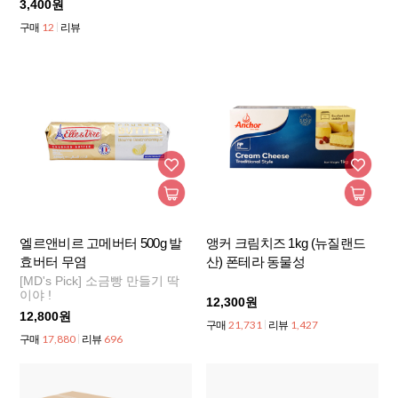
3,400원
12
구매
리뷰
엘르앤비르 고메버터 500g 발
앵커 크림치즈 1kg (뉴질랜드
효버터 무염
산) 폰테라 동물성
[MD's Pick] 소금빵 만들기 딱
이야 !
12,300원
12,800원
21,731
1,427
구매
리뷰
17,880
696
구매
리뷰