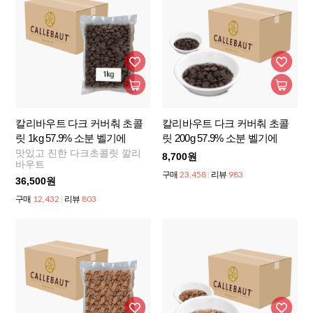
칼리바우트 다크 커버춰 초콜
칼리바우트 다크 커버춰 초콜
릿 1kg 57.9% 소분 벨기에
릿 200g 57.9% 소분 벨기에
맛있고 진한 다크초콜릿 깔리
8,700원
바우트
23,458
983
구매
리뷰
36,500원
12,432
803
구매
리뷰