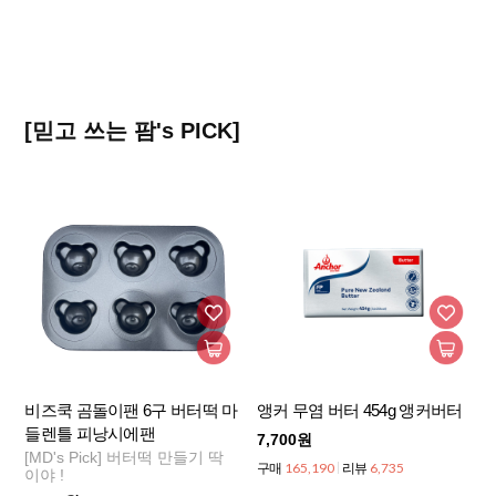
[믿고 쓰는 팜's PICK]
비즈쿡 곰돌이팬 6구 버터떡 마
앵커 무염 버터 454g 앵커버터
들렌틀 피낭시에팬
7,700원
[MD's Pick] 버터떡 만들기 딱
165,190
6,735
구매
리뷰
이야 !