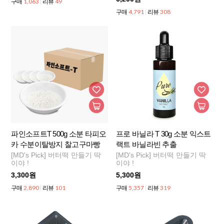
1,063
49
구매
리뷰
4,791
308
구매
리뷰
파인소프트T 500g 소분 타피오
프로 바닐라 T 30g 소분 익스트
카 수분이탈방지 찰고구마빵
랙트 바닐라빈 추출
[MD's Pick] 버터떡 만들기 딱
[MD's Pick] 버터떡 만들기 딱
이야 !
이야 !
3,300원
5,300원
2,890
101
5,357
319
구매
리뷰
구매
리뷰