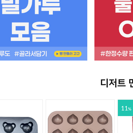
디저트 
11
%