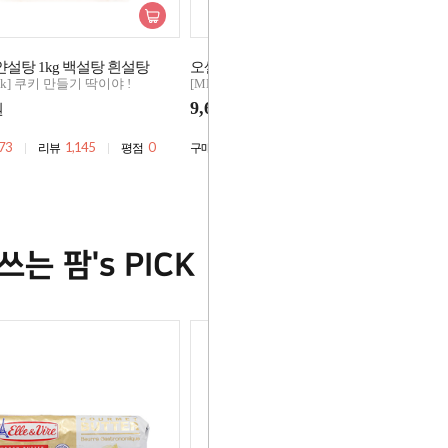
얀설탕 1kg 백설탕 흰설탕
오셀카 버터 500g 무염버터
Pick] 쿠키 만들기 딱이야 !
[MD's Pick] 쿠키 만들기 딱이야 !
9,600
원
원
73
1,145
0
3,062
115
0
리뷰
평점
구매
리뷰
평점
쓰는 팜's PICK