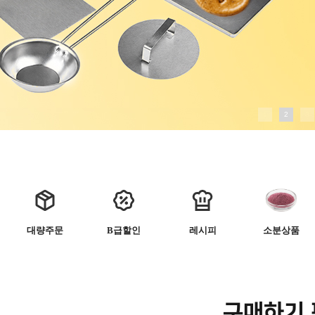
1
2
3
대량주문
B급할인
레시피
소분상품
구매하기 