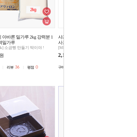
아바론 밀가루 2kg 강력분 1
샤프 드라이이스트 레드 125g (저당)
엘
력밀가루
사프인스탄트
무
Pick] 소금빵 만들기 딱이야 !
[MD's Pick] 소금빵 만들기 딱이야 !
[M
2,150
1
원
원
36
0
33,272
2,201
0
리뷰
평점
구매
리뷰
평점
구