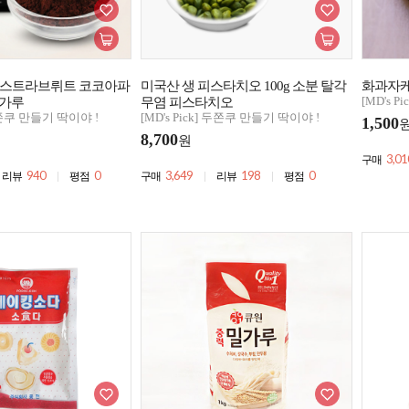
엑스트라브뤼트 코코아파
미국산 생 피스타치오 100g 소분 탈각
화과자케
[MD's 
 가루
무염 피스타치오
 두쫀쿠 만들기 딱이야 !
[MD's Pick] 두쫀쿠 만들기 딱이야 !
1,500
8,700
원
3,01
구매
940
0
3,649
198
0
리뷰
평점
구매
리뷰
평점