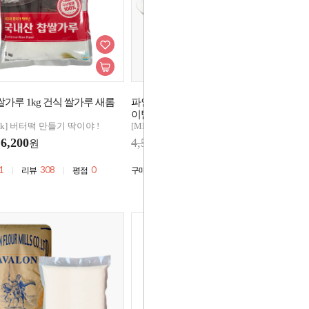
가루 1kg 건식 쌀가루 새롬
파인소프트T 500g 소분 타피오카 수분
프
이탈방지 찰고구마빵
닐
Pick] 버터떡 만들기 딱이야 !
[MD's Pick] 버터떡 만들기 딱이야 !
[M
6,200
4,500
3,300
5
원
원
1
308
0
2,895
101
0
리뷰
평점
구매
리뷰
평점
구