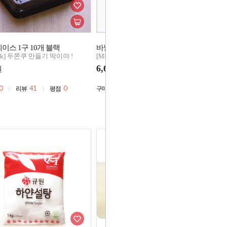
이스 1구 10개 블랙
바닐라익스트랙 30g 퓨어 익스트렉
다
Pick] 두쫀쿠 만들기 딱이야 !
[MD's Pick] 두쫀쿠 만들기 딱이야 !
이
[M
6,600
원
원
3
0
41
0
50,312
3,543
0
리뷰
평점
구매
리뷰
평점
구