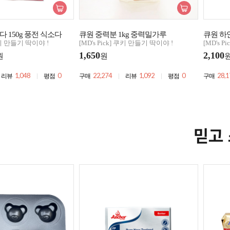
 150g 풍전 식소다
큐원 중력분 1kg 중력밀가루
큐원 하
 쿠키 만들기 딱이야 !
[MD's Pick] 쿠키 만들기 딱이야 !
[MD's 
1,650
2,100
원
원
1,048
0
22,274
1,092
0
28,1
리뷰
평점
구매
리뷰
평점
구매
믿고 