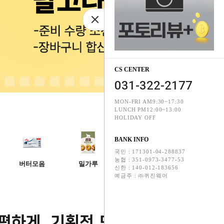
CS CENTER
031-322-2177
4
5
6
7
8
9
10
MON-FRI AM9:30~17:30
LUNCH PM12:00~13:00
HOLIDAY OFF
BANK INFO
국민 : 171301-04-288837
농협 : 351-0973-3477-53
버터모음
밀가루
깍지모음
빵팬모음
신한 : 140-012-183656
예금주 : ㈜퀴진웨어
편하게, 기획전 모음