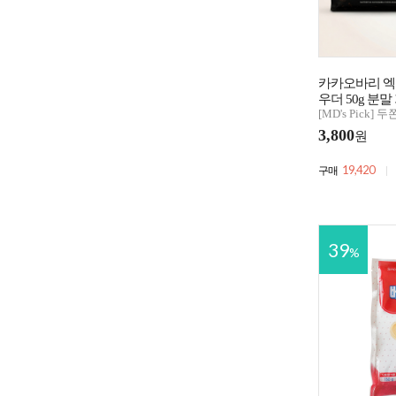
카카오바리 
우더 50g 분말
[MD's Pick]
3,800
원
19,420
구매
39
%