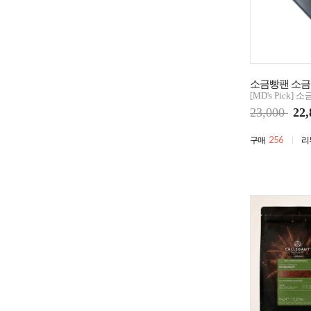
소금빵팬 소금
[MD's Pick]
23,000
22,
256
구매
리