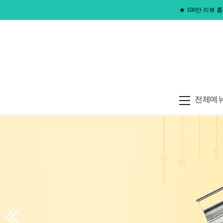
★
100만 리뷰
전체메
