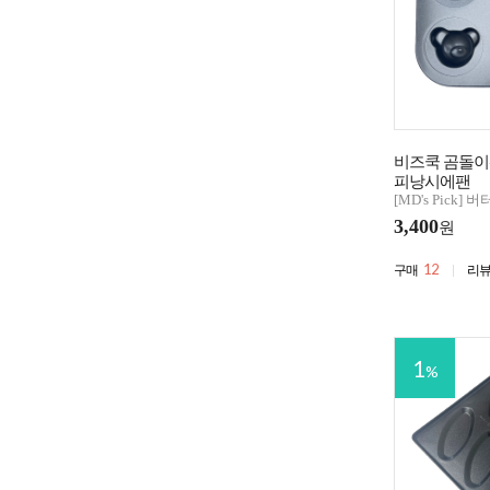
비즈쿡 곰돌이
피낭시에팬
[MD's Pick]
3,400
원
12
구매
리
1
%