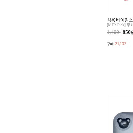
식용 베이킹소다
[MD's Pick]
1,400
850
21,137
구매