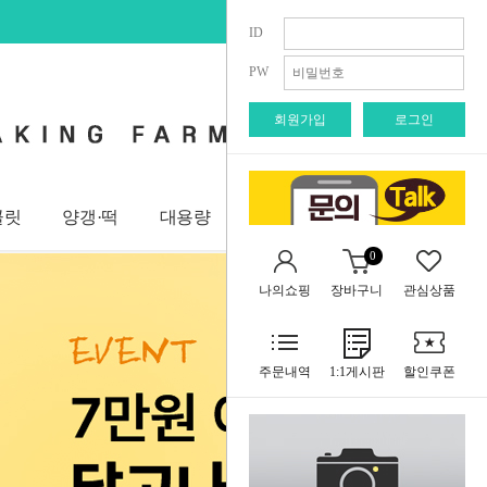
회원가입
로그인
주
ID
PW
회원가입
로그인
콜릿
양갱·떡
대용량
브랜드관
사업자 회원
0
나의쇼핑
장바구니
관심상품
주문내역
1:1게시판
할인쿠폰