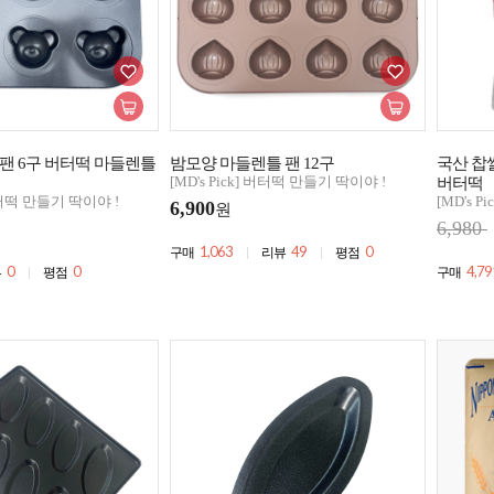
팬 6구 버터떡 마들렌틀
밤모양 마들렌틀 팬 12구
국산 찹쌀
[MD's Pick] 버터떡 만들기 딱이야 !
버터떡
 버터떡 만들기 딱이야 !
[MD's 
6,900
원
6,980
1,063
49
0
구매
리뷰
평점
0
0
4,79
뷰
평점
구매