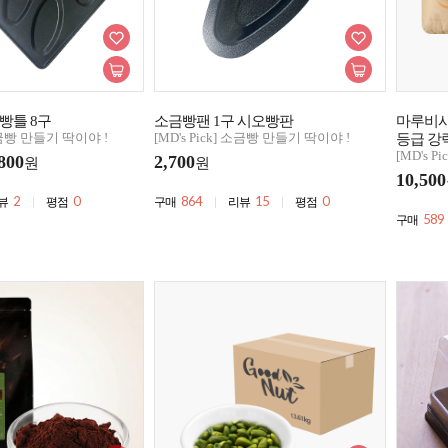
빵틀 8구
소금빵팬 1구 시오빵판
마루비시 
 소금빵 만들기 딱이야 !
[MD's Pick] 소금빵 만들기 딱이야 !
등급 강
[MD's 
800
2,700
원
원
10,500
2
0
864
15
0
뷰
평점
구매
리뷰
평점
589
구매