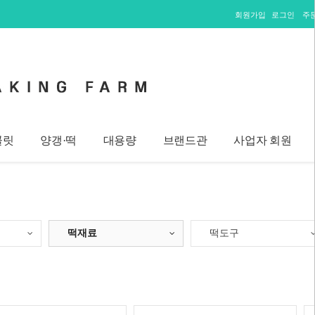
회원가입
로그인
주
콜릿
양갱·떡
대용량
브랜드관
사업자 회원
떡재료
떡도구