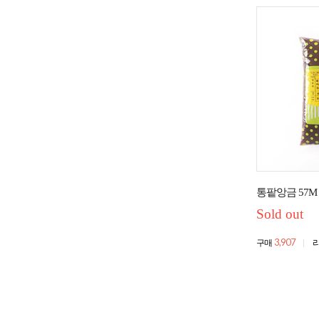
통팥앙금 57M
Sold out
3,907
구매