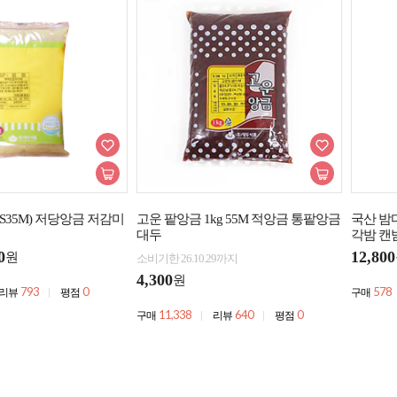
(S35M) 저당앙금 저감미
고운 팥앙금 1kg 55M 적앙금 통팥앙금
국산 밤다
대두
각밤 캔
0
12,800
원
소비기한 26.10.29까지
4,300
원
793
0
578
리뷰
평점
구매
11,338
640
0
구매
리뷰
평점