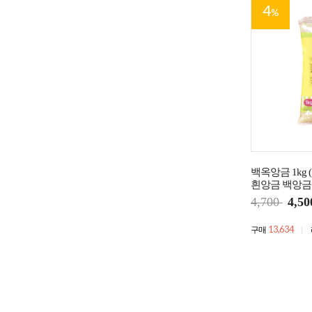
4
%
백옥앙금 1kg 
흰앙금 백앙금
4,700
4,50
13,634
구매