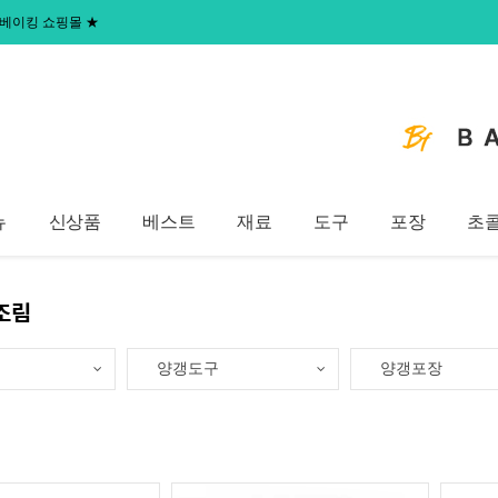
 홈베이킹 쇼핑몰
★
뉴
신상품
베스트
재료
도구
포장
초
조림
양갱도구
양갱포장