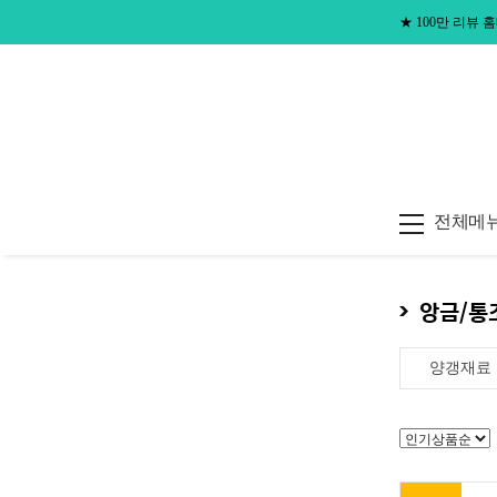
★
100만 리뷰
전체메
앙금/통
양갱재료