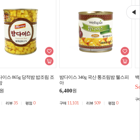
이스 865g 당적밤 밥조림 조
밤다이스 340g 국산 통조림밤 웰스피
백
밤
아
S
6,400
원
원
구
35
0
11,101
509
0
리뷰
평점
구매
리뷰
평점