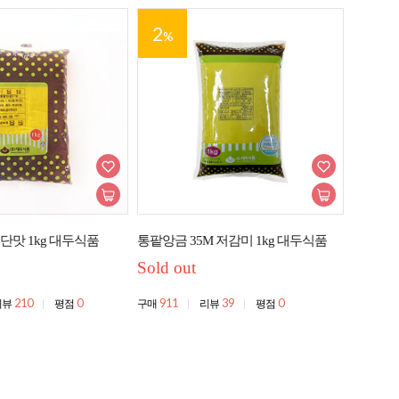
2
%
 단맛 1kg 대두식품
통팥앙금 35M 저감미 1kg 대두식품
Sold out
210
0
911
39
0
리뷰
평점
구매
리뷰
평점