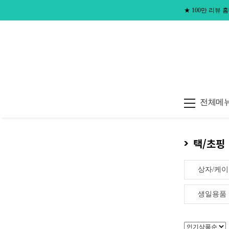
★
100만 리뷰
전체메
택/초핑
상자/케
생일용품