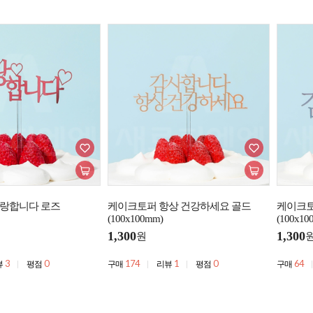
랑합니다 로즈
케이크토퍼 항상 건강하세요 골드
케이크토
(100x100mm)
(100x10
1,300
1,300
원
3
0
174
1
0
64
뷰
평점
구매
리뷰
평점
구매