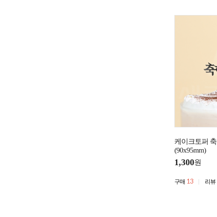
케이크토퍼 축
(90x95mm)
1,300
원
13
구매
리뷰