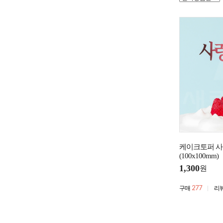
케이크토퍼 사
(100x100mm)
1,300
원
277
구매
리