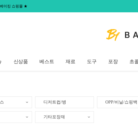
 홈베이킹 쇼핑몰
★
뉴
신상품
베스트
재료
도구
포장
초
이스
디저트컵/병
OPP/비닐/쇼핑백
기타포장재