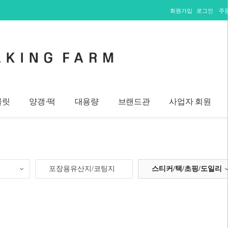
회원가입
로그인
주
콜릿
양갱·떡
대용량
브랜드관
사업자 회원
포장용유산지/코팅지
스티커/택/초핑/도일리