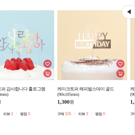
퍼 감사합니다 홀로그램
케이크토퍼 해피벌스데이 골드
케
0mm)
(90x105mm)
(9
1,300
1
원
원
2
0
105
3
0
리뷰
평점
구매
리뷰
평점
구