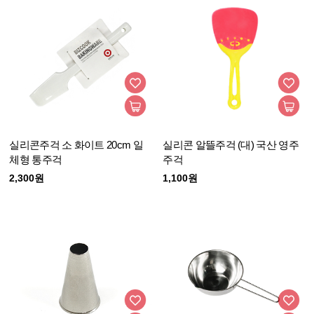
실리콘주걱 소 화이트 20cm 일
실리콘 알뜰주걱 (대) 국산 영주
체형 통주걱
주걱
2,300원
1,100원