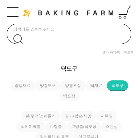
0
홈
양갱·떡
떡도구
떡도구
양갱재료
양갱도구
양갱포장
떡재료
떡도구
떡포장
볼/주걱/스패튤러
찜기/찜솥/체망
시루밑
떡케이크틀
소형틀
고명틀/떡도장
스텐실
월병틀/기타물품
앙금꽃짜기