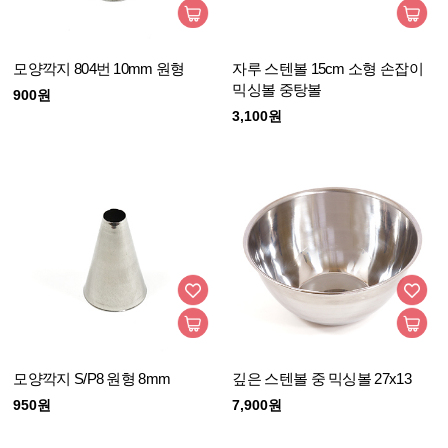
모양깍지 804번 10mm 원형
자루 스텐볼 15cm 소형 손잡이
믹싱볼 중탕볼
900원
3,100원
모양깍지 S/P8 원형 8mm
깊은 스텐볼 중 믹싱볼 27x13
950원
7,900원