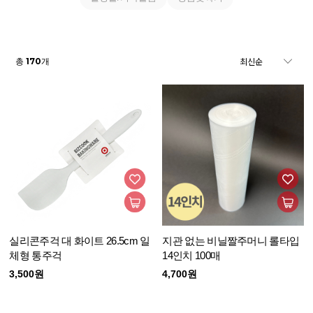
170
총
개
실리콘주걱 대 화이트 26.5cm 일
지관 없는 비닐짤주머니 롤타입
체형 통주걱
14인치 100매
3,500원
4,700원