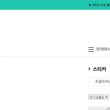
★
100만 리뷰
전체메
스티커
초콜릿재