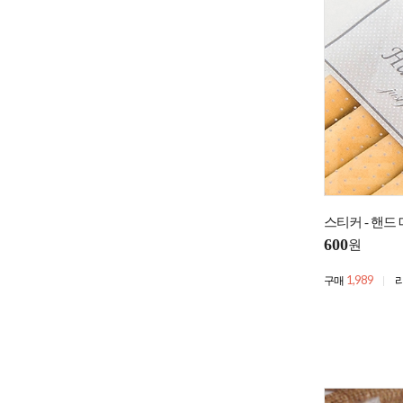
스티커 - 핸드
600
원
1,989
구매