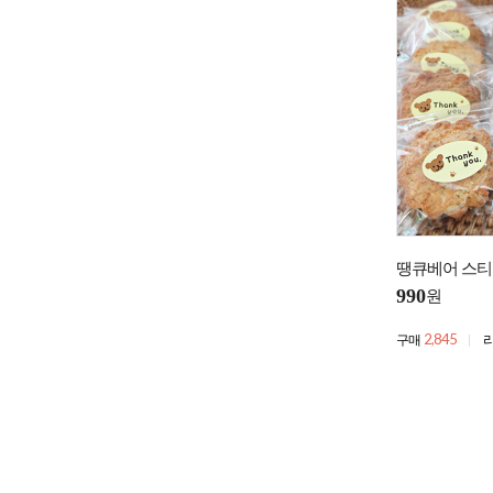
땡큐베어 스티
990
원
2,845
구매