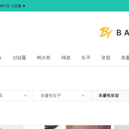
 홈베이킹 쇼핑몰
★
뉴
신상품
베스트
재료
도구
포장
초
료
초콜릿도구
초콜릿포장