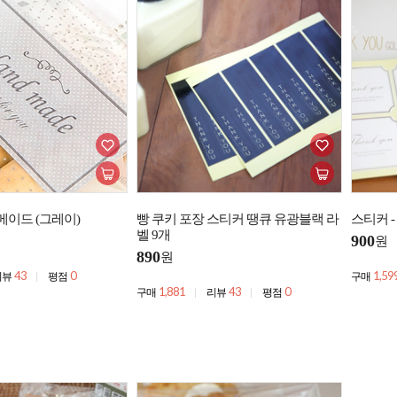
 메이드 (그레이)
빵 쿠키 포장 스티커 땡큐 유광블랙 라
스티커 
벨 9개
900
원
890
원
43
0
1,59
리뷰
평점
구매
1,881
43
0
구매
리뷰
평점