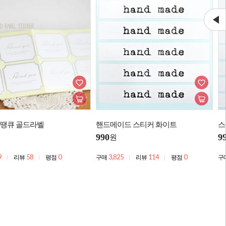
- 땡큐 골드라벨
핸드메이드 스티커 화이트
스
990
9
원
9
58
0
3,825
114
0
리뷰
평점
구매
리뷰
평점
구