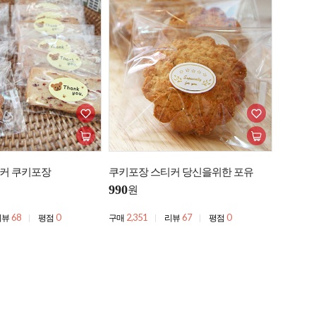
커 쿠키포장
쿠키포장 스티커 당신을위한 포유
990
원
68
0
2,351
67
0
리뷰
평점
구매
리뷰
평점