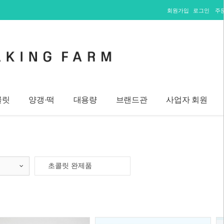
회원가입
로그인
주
콜릿
양갱·떡
대용량
브랜드관
사업자 회원
초콜릿 완제품