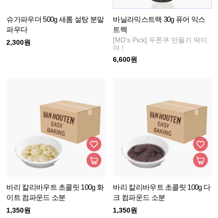
슈가파우더 500g 새롬 설탕 분말
바닐라익스트랙 30g 퓨어 익스
파우다
트렉
[MD's Pick] 두쫀쿠 만들기 딱이
2,300원
야 !
6,600원
바리 칼리바우트 초콜릿 100g 화
바리 칼리바우트 초콜릿 100g 다
이트 컴파운드 소분
크 컴파운드 소분
1,350원
1,350원