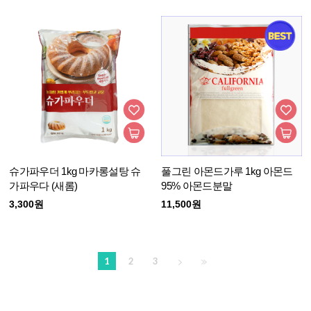
슈가파우더 1kg 마카롱설탕 슈
풀그린 아몬드가루 1kg 아몬드
가파우다 (새롬)
95% 아몬드분말
3,300원
11,500원
1
2
3