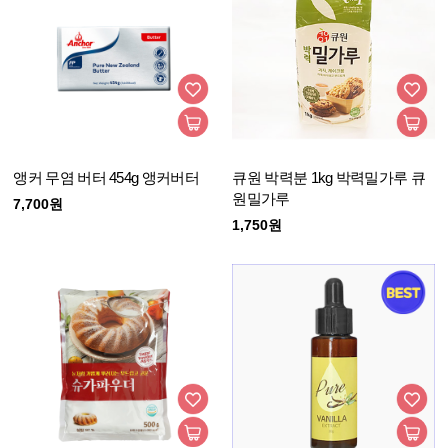
앵커 무염 버터 454g 앵커버터
큐원 박력분 1kg 박력밀가루 큐
원밀가루
7,700원
1,750원