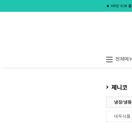
★
100만 리뷰
전체메
제니코
냉장/냉동
대두식품