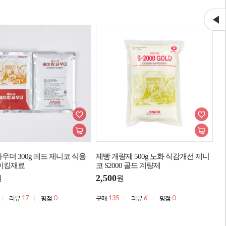
우더 300g 레드 제니코 식용
제빵 개량제 500g 노화 식감개선 제니
이킹재료
코 S2000 골드 계량제
2,500
원
원
17
0
135
6
0
리뷰
평점
구매
리뷰
평점