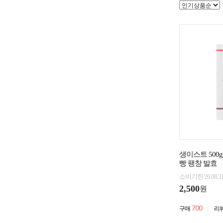
생이스트 500g
빵 팽창 발효
소비기한 26.08.
2,500
원
700
구매
리