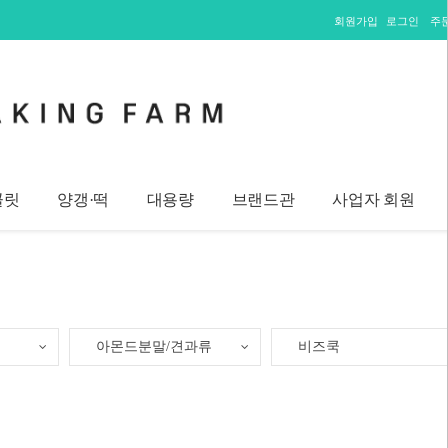
회원가입
로그인
주
콜릿
양갱·떡
대용량
브랜드관
사업자 회원
아몬드분말/견과류
비즈쿡