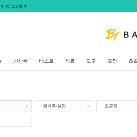
 홈베이킹 쇼핑몰
★
뉴
신상품
베스트
재료
도구
포장
초
밀가루/설탕
초콜릿