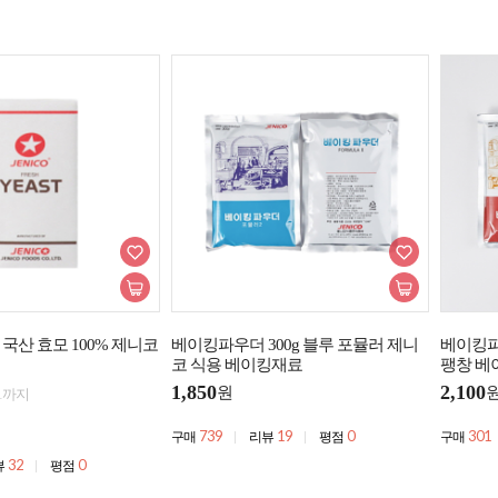
 국산 효모 100% 제니코
베이킹파우더 300g 블루 포뮬러 제니
베이킹파
코 식용 베이킹재료
팽창 베
1,850
2,100
원
31까지
739
19
0
301
구매
리뷰
평점
구매
32
0
뷰
평점