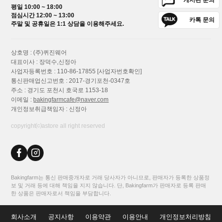
게시판 문의
평일 10:00 ~ 18:00
점심시간 12:00 ~ 13:00
카톡 문의
주말 및 공휴일은 1:1 상담을 이용해주세요.
상호명 : (주)퀴진웨어
대표이사 : 장덕수,신정아
사업자등록번호 : 110-86-17855
[사업자번호확인]
통신판매업신고번호 : 2017-경기포천-0347호
주소 : 경기도 포천시 호국로 1153-18
이메일 :
bakingfarmcafe@naver.com
개인정보취급책임자 : 신정아
copyright⒞astore all right reserved
Bakingfarm는 통신 판매중개자로 거래 당사자가 아니므로, 판매자가 등록한 상품정
보 및 거래 등에 대해 책임을 지지 않습니다. 단, Bakingfarm가 판매자로 등록 판매
한 상품은 판매자로서 책임을 부담합니다.
회사소개
공지사항
이용약관
이용안내
개인정보처리방침