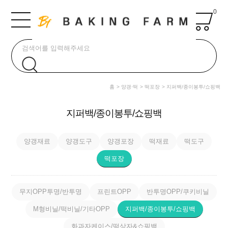
0
홈
양갱·떡
떡포장
지퍼백/종이봉투/쇼핑백
지퍼백/종이봉투/쇼핑백
양갱재료
양갱도구
양갱포장
떡재료
떡도구
떡포장
무지OPP투명/반투명
프린트OPP
반투명OPP/쿠키비닐
M형비닐/떡비닐/기타OPP
지퍼백/종이봉투/쇼핑백
화과자케이스/떡상자&쇼핑백