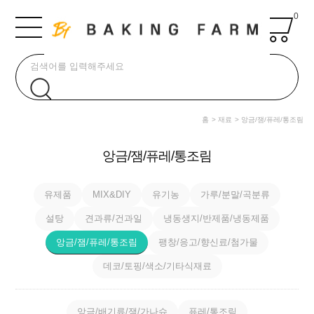
0
홈
재료
앙금/잼/퓨레/통조림
앙금/잼/퓨레/통조림
유제품
MIX&DIY
유기농
가루/분말/곡분류
설탕
견과류/건과일
냉동생지/반제품/냉동제품
앙금/잼/퓨레/통조림
팽창/응고/향신료/첨가물
데코/토핑/색소/기타식재료
앙금/배기류/잼/가나슈
퓨레/통조림