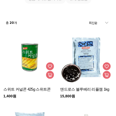
20
총
개
스위트 커널콘 425g 스위트콘
앤드로스 블루베리 리플잼 1kg
1,400원
15,800원