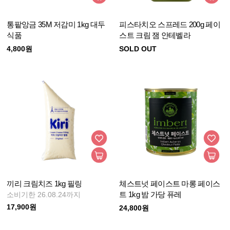
통팥앙금 35M 저감미 1kg 대두
피스타치오 스프레드 200g 페이
식품
스트 크림 잼 안테벨라
4,800원
SOLD OUT
끼리 크림치즈 1kg 필링
체스트넛 페이스트 마롱 페이스
트 1kg 밤 가당 퓨레
소비기한 26.08.24까지
17,900원
24,800원