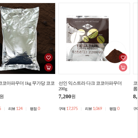
코코아파우더 1kg 무가당 코코
선인 익스트라 다크 코코아파우더
코
200g
롬
7,200
8
원
원
5
124
0
17,375
1,069
0
리뷰
평점
구매
리뷰
평점
구