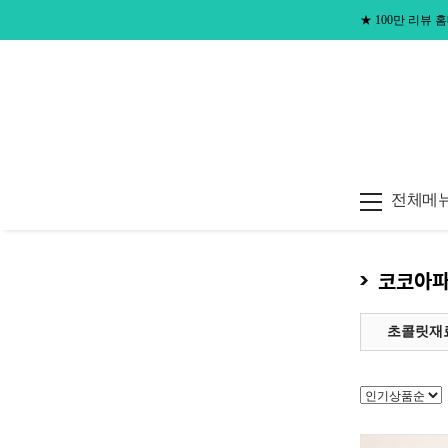
★
100만 리뷰
전체메
코코아
초콜릿재