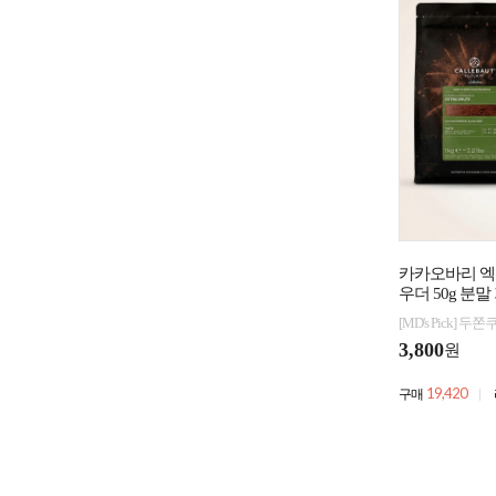
카카오바리 
우더 50g 분말
[MD's Pick] 
3,800
원
19,420
구매