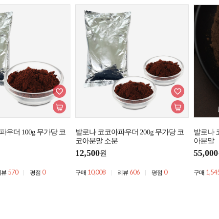
우더 100g 무가당 코
발로나 코코아파우더 200g 무가당 코
발로나 
코아분말 소분
아분말
12,500
55,000
원
570
0
10,008
606
0
1,54
리뷰
평점
구매
리뷰
평점
구매