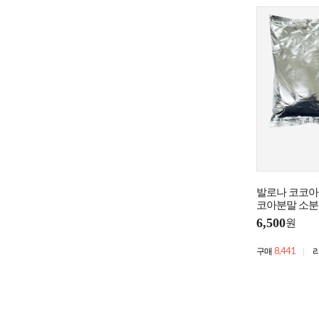
발로나 코코아파
코아분말 소분
6,500
원
8,441
구매