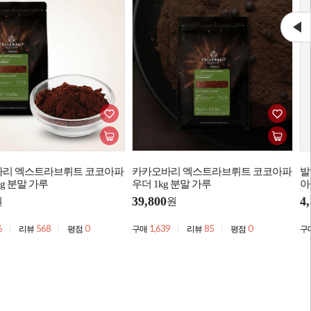
리 엑스트라브뤼트 코코아파
카카오바리 엑스트라브뤼트 코코아파
발
0g 분말 가루
우더 1kg 분말 가루
아
39,800
4
원
원
6
568
0
1,639
85
0
리뷰
평점
구매
리뷰
평점
구