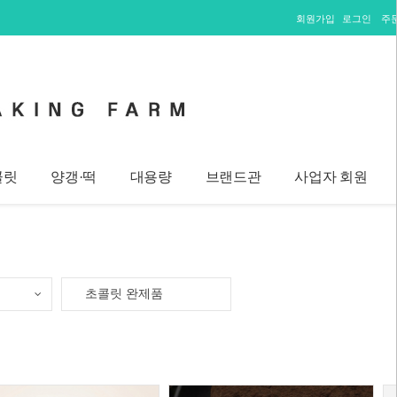
회원가입
로그인
주
콜릿
양갱·떡
대용량
브랜드관
사업자 회원
초콜릿 완제품