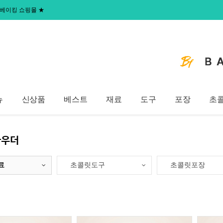
 홈베이킹 쇼핑몰
★
뉴
신상품
베스트
재료
도구
포장
초
파우더
료
초콜릿도구
초콜릿포장