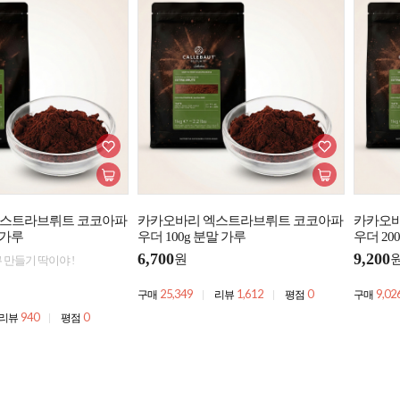
엑스트라브뤼트 코코아파
카카오바리 엑스트라브뤼트 코코아파
카카오바
 가루
우더 100g 분말 가루
우더 20
6,700
9,200
원
두쫀쿠 만들기 딱이야 !
25,349
1,612
0
9,02
구매
리뷰
평점
구매
940
0
리뷰
평점