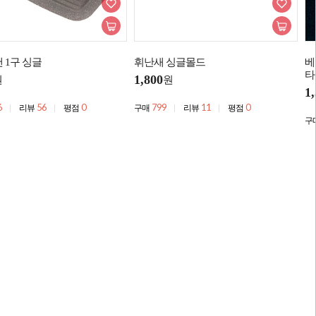
 1구 싱글
휘난새 싱글몰드
베
타
1,800
원
원
1
6
56
0
799
11
0
리뷰
평점
구매
리뷰
평점
구