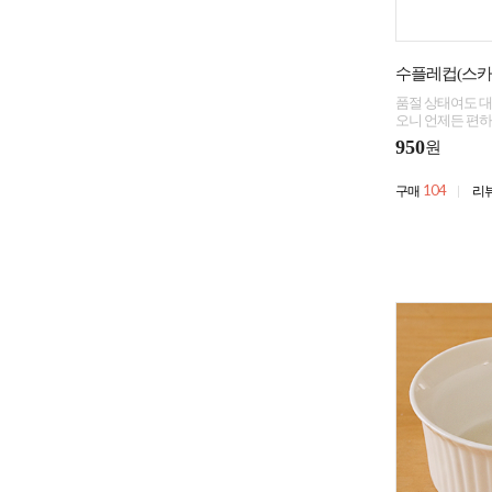
수플레컵(스카
품절 상태여도 대
오니 언제든 편하
950
원
104
구매
리