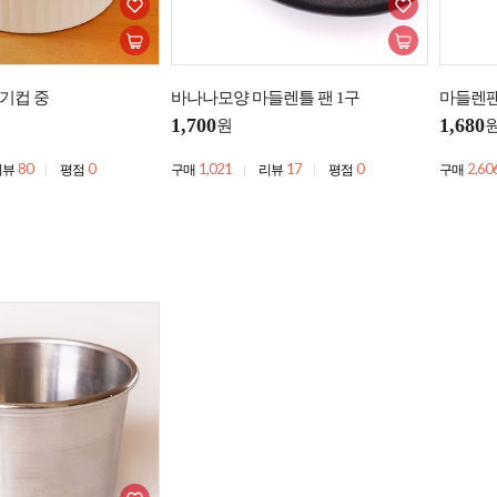
기컵 중
바나나모양 마들렌틀 팬 1구
마들렌팬
1,700
1,680
원
80
0
1,021
17
0
2,60
리뷰
평점
구매
리뷰
평점
구매