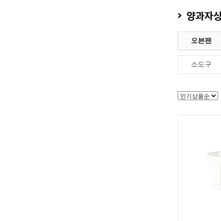
양과자싱
오븐팬
소도구