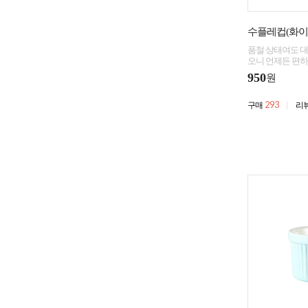
수플레컵(화이
품절 상태여도 대
오니 언제든 편하
950
원
293
구매
리