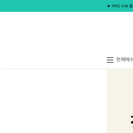
★
100만 리뷰
전체메