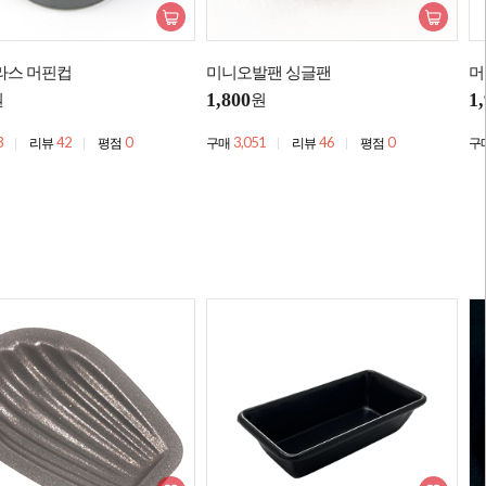
라스 머핀컵
미니오발팬 싱글팬
머
1,800
1
원
원
3
42
0
3,051
46
0
리뷰
평점
구매
리뷰
평점
구