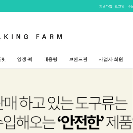
회원가입
로그인
주
콜릿
양갱·떡
대용량
브랜드관
사업자 회원