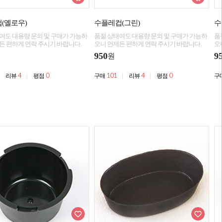
(옐로우)
수플레컵(그린)
수
여도 대용량 문의 및 구매가 가능하
품절 상태여도 대용량 문의 및 구매가 가능하
품
든 편하게 연락 주시기 바랍니다.
오니 언제든 편하게 연락 주시기 바랍니다.
오
950
9
원
4
0
101
4
0
리뷰
평점
구매
리뷰
평점
구