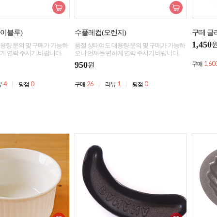
이블루)
수플레컵(오렌지)
구떼 글
1,450
용량 문의 및 구매가 가능하
품절 상태여도 대용량 문의 및 구매가 가능하
게 연락 주시기 바랍니다.
오니 언제든 편하게 연락 주시기 바랍니다.
1,60
950
구매
원
4
0
26
1
0
뷰
평점
구매
리뷰
평점