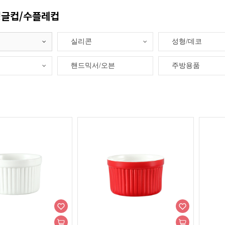
글컵/수플레컵
실리콘
성형/데코
핸드믹서/오븐
주방용품