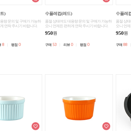
트)
수플레컵(레드)
수플레컵
용량 문의 및 구매가 가능하
품절 상태여도 대용량 문의 및 구매가 가능하
품절 상태
게 연락 주시기 바랍니다.
오니 언제든 편하게 연락 주시기 바랍니다.
오니 언제
950
950
원
원
8
0
53
0
0
88
뷰
평점
구매
리뷰
평점
구매