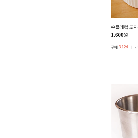
수플레컵 도자
1,600
원
3,124
구매