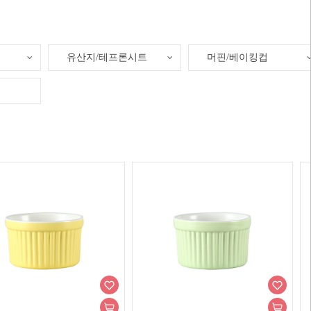
유산지/테프론시트
머핀/베이킹컵