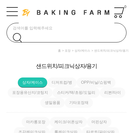
0
홈
포장
상자/케이스
샌드위치/피크닉상자/용기
샌드위치/피크닉상자/용기
상자/케이스
디저트컵/병
OPP/비닐/쇼핑백
포장용유산지/코팅지
스티커/택/초핑/도일리
리본/타이
생일용품
기타포장재
마카롱포장
케이크/쉬폰상자
머핀상자
조각케이크상자
롤케이크상자
타르트/파이상자