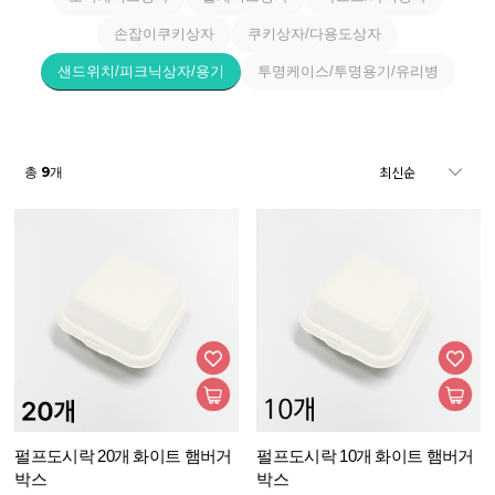
손잡이쿠키상자
쿠키상자/다용도상자
샌드위치/피크닉상자/용기
투명케이스/투명용기/유리병
9
총
개
펄프도시락 20개 화이트 햄버거
펄프도시락 10개 화이트 햄버거
박스
박스