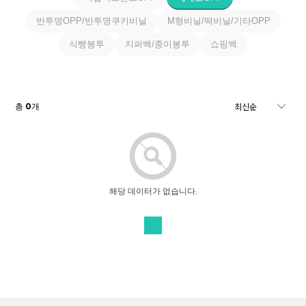
반투명OPP/반투명쿠키비닐
M형비닐/떡비닐/기타OPP
식빵봉투
지퍼백/종이봉투
쇼핑백
0
총
개
해당 데이터가 없습니다.