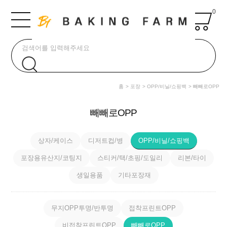
0
홈
포장
OPP/비닐/쇼핑백
빼빼로OPP
빼빼로OPP
상자/케이스
디저트컵/병
OPP/비닐/쇼핑백
포장용유산지/코팅지
스티커/택/초핑/도일리
리본/타이
생일용품
기타포장재
무지OPP투명/반투명
접착프린트OPP
비접착프린트OPP
빼빼로OPP