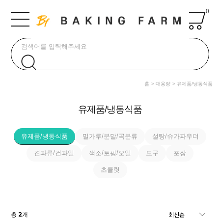
0
홈
대용량
유제품/냉동식품
유제품/냉동식품
유제품/냉동식품
밀가루/분말/곡분류
설탕/슈가파우더
견과류/건과일
색소/토핑/오일
도구
포장
초콜릿
2
총
개