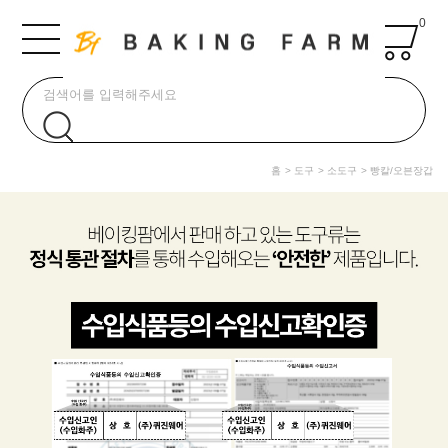
0
홈
도구
소도구
빵칼/오븐장갑