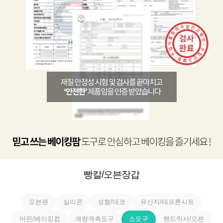
빵칼/오븐장갑
오븐팬
실리콘
성형/데코
유산지/테프론시트
머핀/베이킹컵
계량계측도구
소도구
핸드믹서/오븐