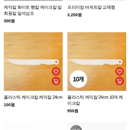
케익칼 화이트 빵칼 케이크칼 일
프리미엄 바게트칼 교체형
회용칼 일석삼조
3,200원
300원
플라스틱 케이크칼 케익칼 24cm
플라스틱 케익칼 24cm 10개 케
이크칼
100원
950원