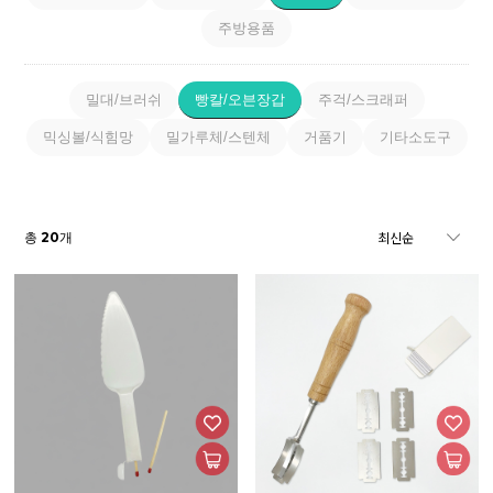
주방용품
밀대/브러쉬
빵칼/오븐장갑
주걱/스크래퍼
믹싱볼/식힘망
밀가루체/스텐체
거품기
기타소도구
20
총
개