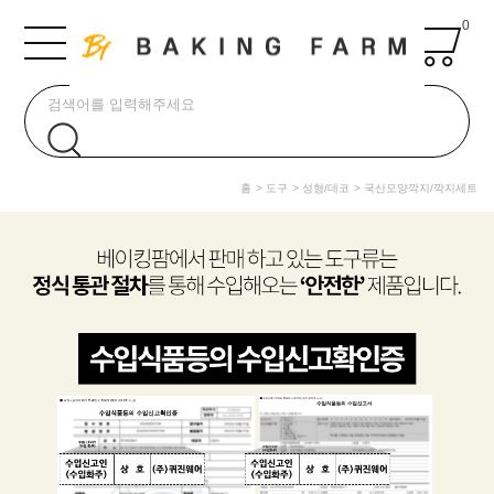
0
홈
도구
성형/데코
국산모양깍지/깍지세트