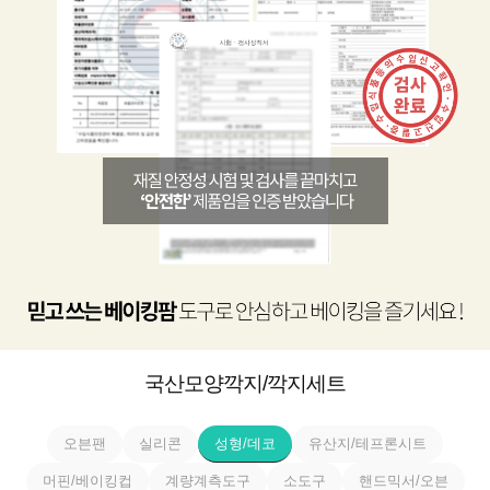
국산모양깍지/깍지세트
오븐팬
실리콘
성형/데코
유산지/테프론시트
머핀/베이킹컵
계량계측도구
소도구
핸드믹서/오븐