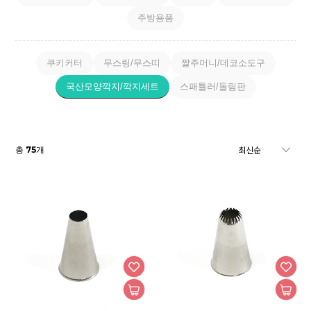
주방용품
쿠키커터
무스링/무스띠
짤주머니/데코소도구
국산모양깍지/깍지세트
스패튤러/돌림판
75
총
개