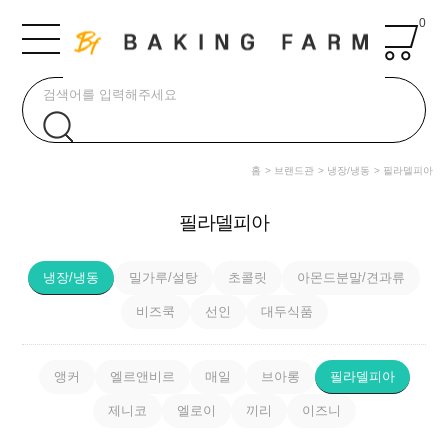
0
홈
브랜드관
냉장/냉동
필라델피아
필라델피아
냉장/냉동
밀가루/설탕
초콜릿
아몬드분말/견과류
비즈쿡
선인
대두식품
앵커
엘르앤비르
매일
브아롱
필라델피아
제니코
엘로이
끼리
이즈니