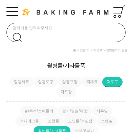
0
홈
양갱·떡
떡도구
월병틀/기타물품
월병틀/기타물품
양갱재료
양갱도구
양갱포장
떡재료
떡도구
떡포장
볼/주걱/스패튤러
찜기/찜솥/체망
시루밑
떡케이크틀
소형틀
고명틀/떡도장
스텐실
월병틀/기타물품
앙금꽃짜기