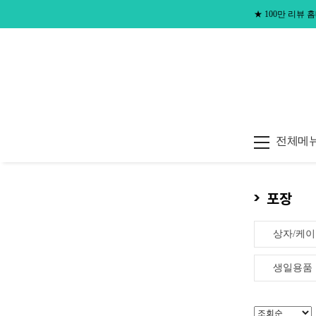
★
100만 리뷰
전체메
포장
상자/케
생일용품