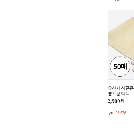
유산지 식품종이 5
빵포장 백색
2,900
원
28,576
구매