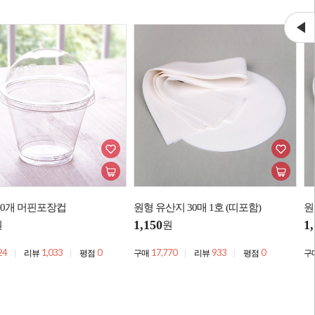
10개 머핀포장컵
원형 유산지 30매 1호 (띠포함)
원
1,150
1
원
원
24
1,033
0
17,770
933
0
리뷰
평점
구매
리뷰
평점
구