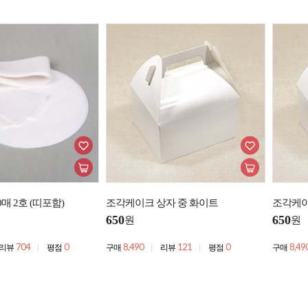
매 2호 (띠포함)
조각케이크 상자 중 화이트
조각케이
650
650
원
원
704
0
8,490
121
0
8,49
리뷰
평점
구매
리뷰
평점
구매