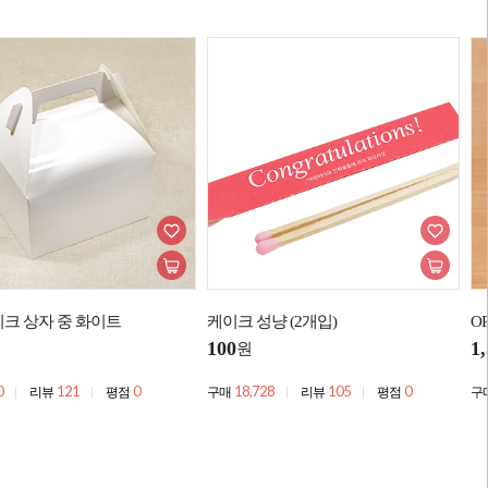
크 상자 중 화이트
케이크 성냥 (2개입)
OP
100
1
원
0
121
0
18,728
105
0
리뷰
평점
구매
리뷰
평점
구