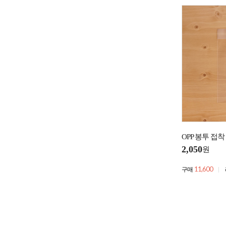
OPP 봉투 접착 9
2,050
원
11,600
구매