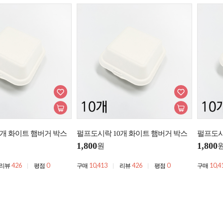
0개 화이트 햄버거 박스
펄프도시락 10개 화이트 햄버거 박스
펄프도시
1,800
1,800
원
426
0
10,413
426
0
10,4
리뷰
평점
구매
리뷰
평점
구매