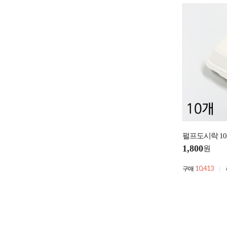
펄프도시락 1
1,800
원
10,413
구매