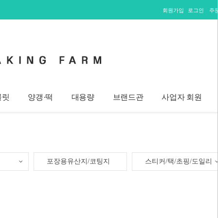
회원가입
로그인
주
콜릿
양갱·떡
대용량
브랜드관
사업자 회원
포장용유산지/코팅지
스티커/택/초핑/도일리