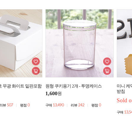
호 무광 화이트 밑판포함
원형 쿠키용기 2개 - 투명케이스
미니 케익
받침
1,600
원
Sold o
507
0
13,490
242
0
리뷰
평점
구매
리뷰
평점
13,5
구매