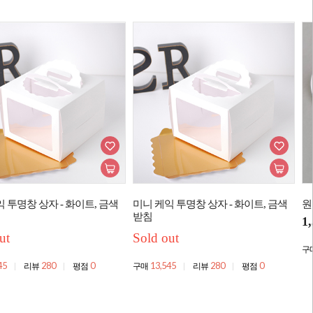
 투명창 상자 - 화이트, 금색
미니 케익 투명창 상자 - 화이트, 금색
원
받침
1
ut
Sold out
구
45
280
0
13,545
280
0
리뷰
평점
구매
리뷰
평점