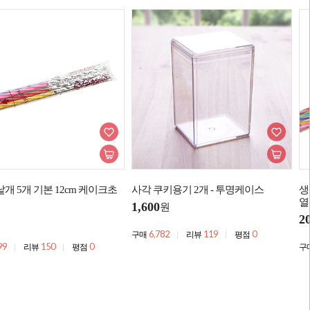
개 5개 기본 12cm 케이크초
사각 쿠키용기 2개 - 투명케이스
생
열
1,600
원
2
6,782
119
0
구매
리뷰
평점
99
150
0
리뷰
평점
구