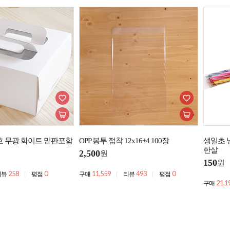
호 무광 화이트 밑판포함
OPP 봉투 접착 12x16+4 100장
생일초 낱
한살
2,500
원
150
원
258
0
11,559
493
0
리뷰
평점
구매
리뷰
평점
21,1
구매