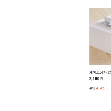
케이크상자 1
2,100
원
20,701
구매