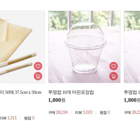
0매 37.5cm x 50cm
투명컵 10개 머핀포장컵
투명컵 
1,800
1,800
원
28,224
1,033
0
28,2
구매
리뷰
평점
구매
1,311
0
리뷰
평점