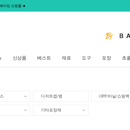
 홈베이킹 쇼핑몰
★
뉴
신상품
베스트
재료
도구
포장
초
이스
디저트컵/병
OPP/비닐/쇼핑백
기타포장재