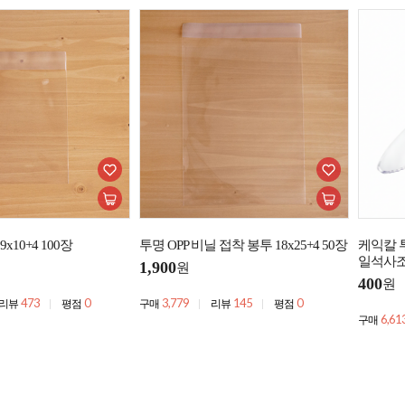
x10+4 100장
투명 OPP 비닐 접착 봉투 18x25+4 50장
케익칼 
일석사
1,900
원
400
원
473
0
3,779
145
0
리뷰
평점
구매
리뷰
평점
6,61
구매