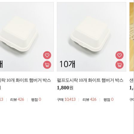
락 10개 화이트 햄버거 박스
펄프도시락 10개 화이트 햄버거 박스
샌
1,800
1
원
원
13
426
0
10,413
426
0
리뷰
평점
구매
리뷰
평점
구