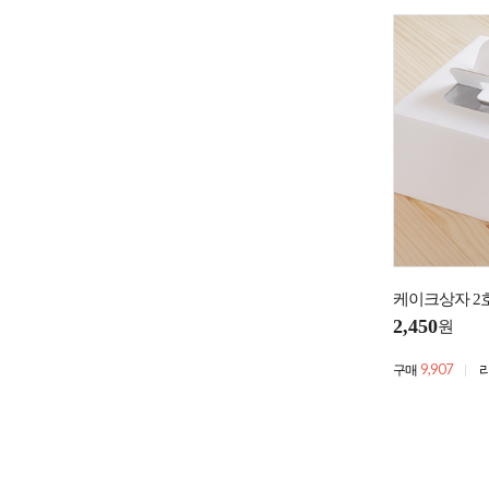
케이크상자 2
2,450
원
9,907
구매