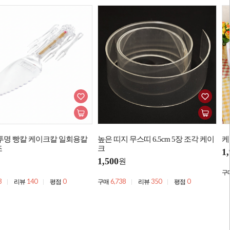
투명 빵칼 케이크칼 일회용칼
높은 띠지 무스띠 6.5cm 5장 조각 케이
케
조
크
1
1,500
원
구
3
140
0
6,738
350
0
리뷰
평점
구매
리뷰
평점