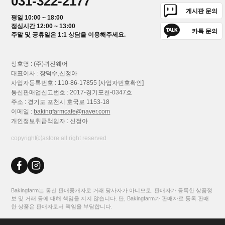
031-322-2177
게시판 문의
평일 10:00 ~ 18:00
점심시간 12:00 ~ 13:00
카톡 문의
주말 및 공휴일은 1:1 상담을 이용해주세요.
상호명 : (주)퀴진웨어
대표이사 : 장덕수,신정아
사업자등록번호 : 110-86-17855
[사업자번호확인]
통신판매업신고번호 : 2017-경기포천-0347호
주소 : 경기도 포천시 호국로 1153-18
이메일 :
bakingfarmcafe@naver.com
개인정보취급책임자 : 신정아
copyright⒞astore all right reserved
Bakingfarm는 통신 판매중개자로 거래 당사자가 아니므로, 판매자가 등록한 상품정
보 및 거래 등에 대해 책임을 지지 않습니다. 단, Bakingfarm가 판매자로 등록 판매
한 상품은 판매자로서 책임을 부담합니다.