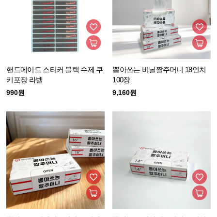
핸드메이드 스티커 블랙 수제 쿠
뽑아쓰는 비닐짤주머니 18인치
키포장 라벨
100장
990원
9,160원