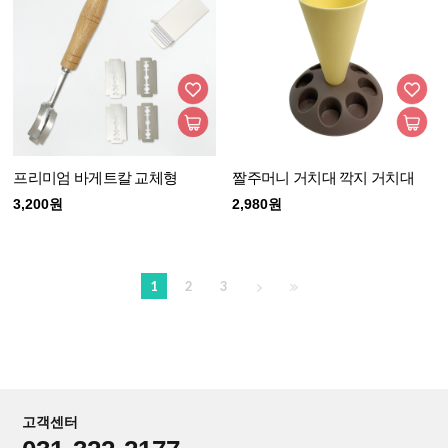
프리미엄 바게트칼 교체형
짤주머니 거치대 깍지 거치대
3,200원
2,980원
1
2
3
고객센터