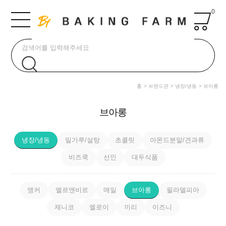
0
홈
브랜드관
냉장/냉동
브아롱
브아롱
냉장/냉동
밀가루/설탕
초콜릿
아몬드분말/견과류
비즈쿡
선인
대두식품
앵커
엘르앤비르
매일
브아롱
필라델피아
제니코
엘로이
끼리
이즈니