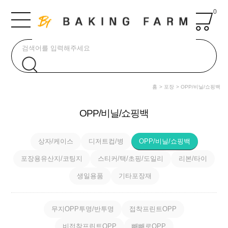
0
홈
포장
OPP/비닐/쇼핑백
OPP/비닐/쇼핑백
상자/케이스
디저트컵/병
OPP/비닐/쇼핑백
포장용유산지/코팅지
스티커/택/초핑/도일리
리본/타이
생일용품
기타포장재
무지OPP투명/반투명
접착프린트OPP
비접착프린트OPP
빼빼로OPP