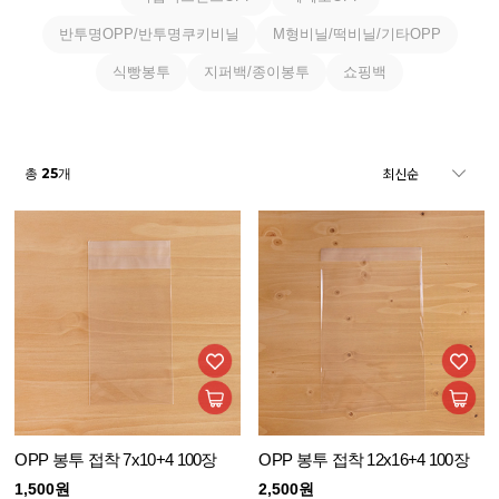
반투명OPP/반투명쿠키비닐
M형비닐/떡비닐/기타OPP
식빵봉투
지퍼백/종이봉투
쇼핑백
25
총
개
OPP 봉투 접착 7x10+4 100장
OPP 봉투 접착 12x16+4 100장
1,500원
2,500원