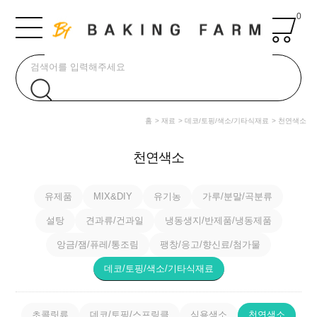
0
홈
재료
데코/토핑/색소/기타식재료
천연색소
천연색소
유제품
MIX&DIY
유기농
가루/분말/곡분류
설탕
견과류/건과일
냉동생지/반제품/냉동제품
앙금/잼/퓨레/통조림
팽창/응고/향신료/첨가물
데코/토핑/색소/기타식재료
초콜릿류
데코/토핑/스프링클
식용색소
천연색소