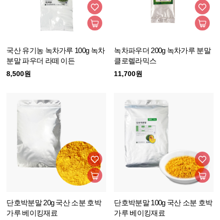
국산 유기농 녹차가루 100g 녹차
녹차파우더 200g 녹차가루 분말
분말 파우더 라떼 이든
클로렐라믹스
8,500원
11,700원
단호박분말 20g 국산 소분 호박
단호박분말 100g 국산 소분 호박
가루 베이킹재료
가루 베이킹재료