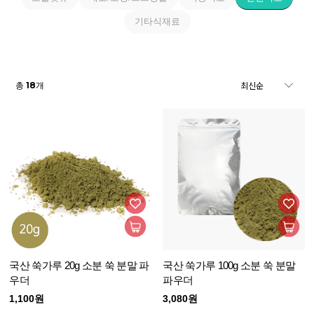
기타식재료
18
총
개
국산 쑥가루 20g 소분 쑥 분말 파
국산 쑥가루 100g 소분 쑥 분말
우더
파우더
1,100원
3,080원