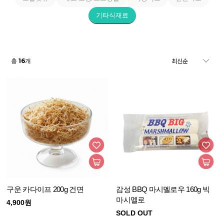
기타식재료
16
총
개
구운 카다이프 200g 건면
감성 BBQ 마시멜로우 160g 빅
마시멜로
4,900원
SOLD OUT