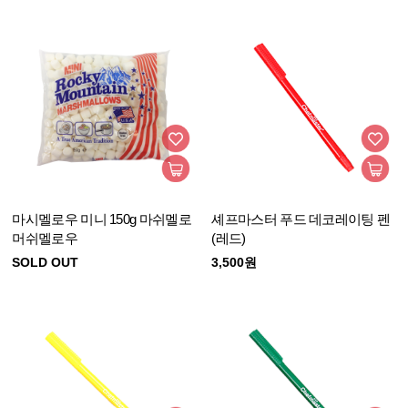
마시멜로우 미니 150g 마쉬멜로
셰프마스터 푸드 데코레이팅 펜
머쉬멜로우
(레드)
SOLD OUT
3,500원