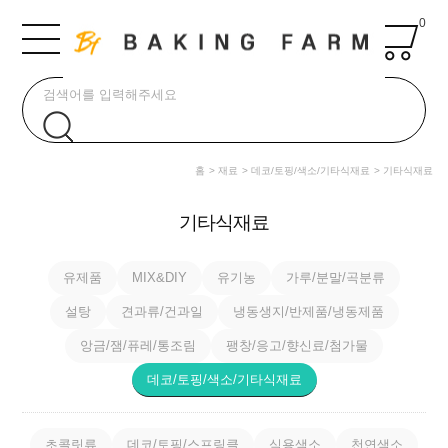
0
홈
재료
데코/토핑/색소/기타식재료
기타식재료
기타식재료
유제품
MIX&DIY
유기농
가루/분말/곡분류
설탕
견과류/건과일
냉동생지/반제품/냉동제품
앙금/잼/퓨레/통조림
팽창/응고/향신료/첨가물
데코/토핑/색소/기타식재료
초콜릿류
데코/토핑/스프링클
식용색소
천연색소