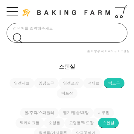
0
홈
양갱·떡
떡도구
스텐실
스텐실
양갱재료
양갱도구
양갱포장
떡재료
떡도구
떡포장
볼/주걱/스패튤러
찜기/찜솥/체망
시루밑
떡케이크틀
소형틀
고명틀/떡도장
스텐실
월병틀/기타물품
앙금꽃짜기