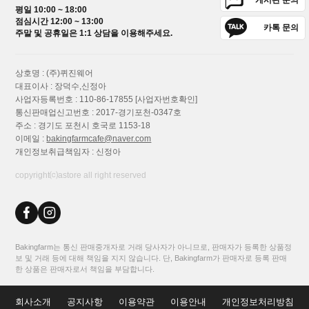
게시판 문의
평일 10:00 ~ 18:00
점심시간 12:00 ~ 13:00
카톡 문의
주말 및 공휴일은 1:1 상담을 이용해주세요.
상호명 : (주)퀴진웨어
대표이사 : 장덕수,신정아
사업자등록번호 : 110-86-17855
[사업자번호확인]
통신판매업신고번호 : 2017-경기포천-0347호
주소 : 경기도 포천시 호국로 1153-18
이메일 :
bakingfarmcafe@naver.com
개인정보취급책임자 : 신정아
copyright⒞astore all right reserved
Bakingfarm는 통신 판매중개자로 거래 당사자가 아니므로, 판매자가 등록한 상품정
보 및 거래 등에 대해 책임을 지지 않습니다. 단, Bakingfarm가 판매자로 등록 판매
한 상품은 판매자로서 책임을 부담합니다.
회사소개
공지사항
이용약관
이용안내
개인정보처리방침