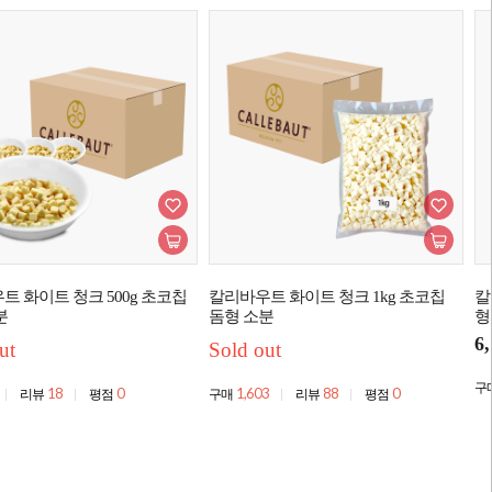
트 화이트 청크 500g 초코칩
칼리바우트 화이트 청크 1kg 초코칩
칼
분
돔형 소분
형
6
ut
Sold out
구
18
0
1,603
88
0
리뷰
평점
구매
리뷰
평점