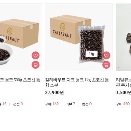
 청크 500g 초코칩 돔
칼리바우트 다크 청크 1kg 초코칩 돔
리얼큐브 
형 소분
핀 쿠키 
27,900
3,500
원
15
0
169
7
0
450
뷰
평점
구매
리뷰
평점
구매