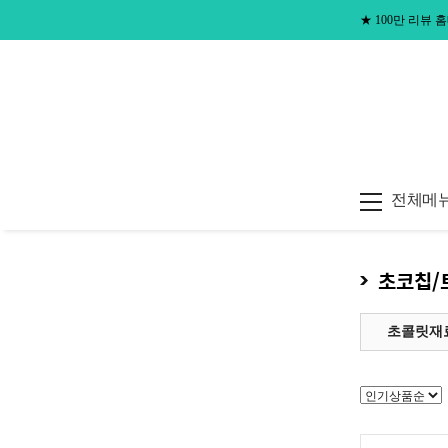
★
100만 리뷰
전체메
초코칩/
초콜릿재