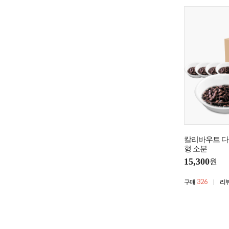
칼리바우트 다크
형 소분
15,300
원
326
구매
리