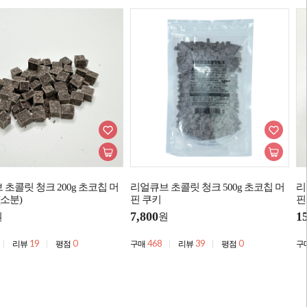
초콜릿 청크 200g 초코칩 머
리얼큐브 초콜릿 청크 500g 초코칩 머
리
(소분)
핀 쿠키
핀
7,800
1
원
원
19
0
468
39
0
리뷰
평점
구매
리뷰
평점
구