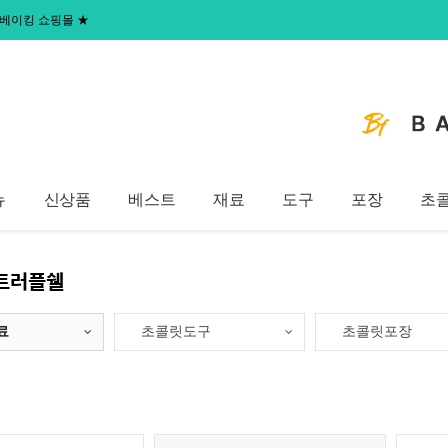
 홈베이킹 쇼핑몰
★
뉴
신상품
베스트
재료
도구
포장
초
트러플쉘
료
초콜릿도구
초콜릿포장