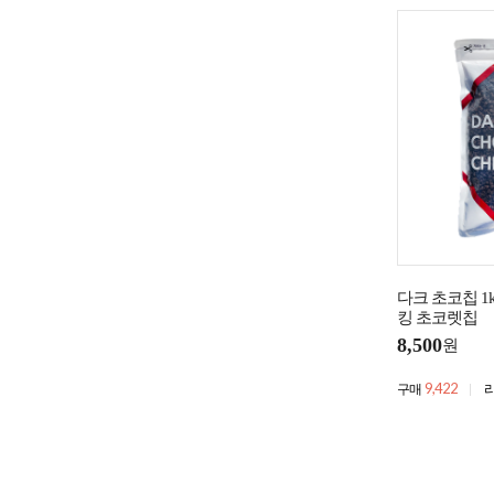
다크 초코칩 1
킹 초코렛칩
8,500
원
9,422
구매