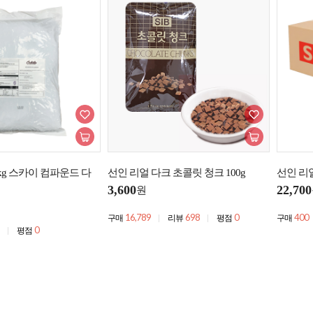
kg 스카이 컴파운드 다
선인 리얼 다크 초콜릿 청크 100g
선인 리얼
3,600
22,700
원
16,789
698
0
400
구매
리뷰
평점
구매
0
평점