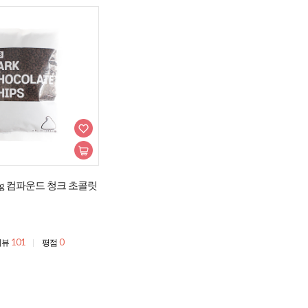
g 컴파운드 청크 초콜릿
101
0
리뷰
평점