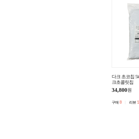
다크 초코칩 5
크초콜릿칩
34,800
원
8
1
구매
리뷰