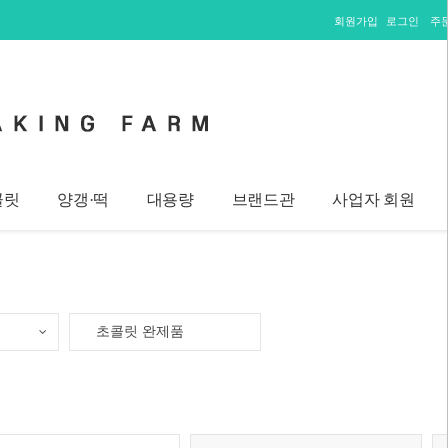
회원가입
로그인
주
콜릿
양갱·떡
대용량
브랜드관
사업자 회원
초콜릿 완제품