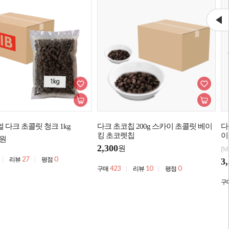
 다크 초콜릿 청크 1kg
다크 초코칩 200g 스카이 초콜릿 베이
다
킹 초코렛칩
이
원
2,300
원
[M
27
0
리뷰
평점
3
423
10
0
구매
리뷰
평점
구