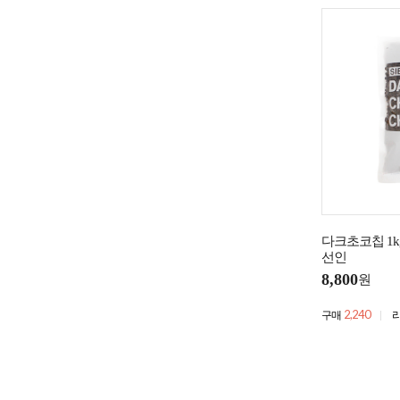
다크초코칩 1k
선인
8,800
원
2,240
구매