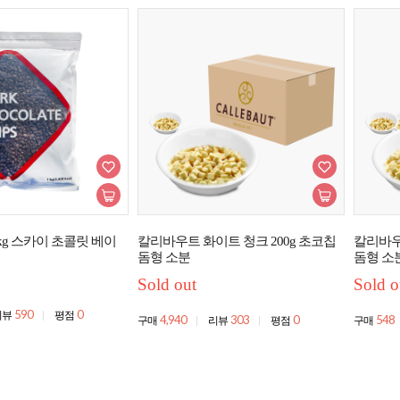
kg 스카이 초콜릿 베이
칼리바우트 화이트 청크 200g 초코칩
칼리바우
돔형 소분
돔형 소
Sold out
Sold o
590
0
리뷰
평점
4,940
303
0
548
구매
리뷰
평점
구매